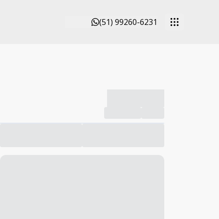
(51) 99260-6231
-------------
Compartilhar
Favorito