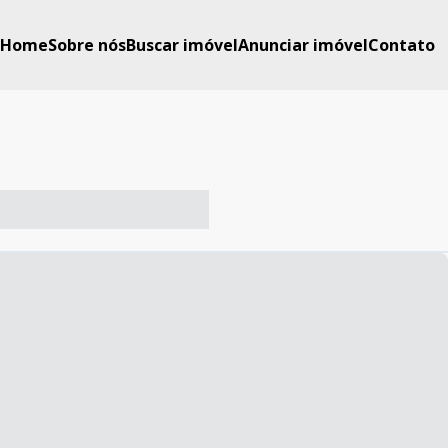
Home
Sobre nós
Buscar imóvel
Anunciar imóvel
Contato
-- ----- ----- --- ------