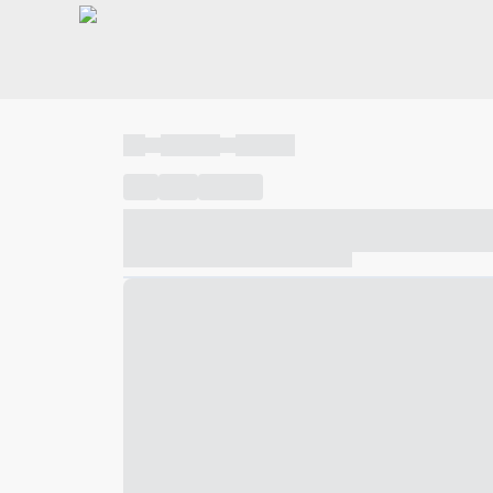
----
----- -----
----- -----
----
-----
---- ------
----- ----- -- ------ ---- ---- -- ---
----- ----- -- ------ ----- ----- -- ------