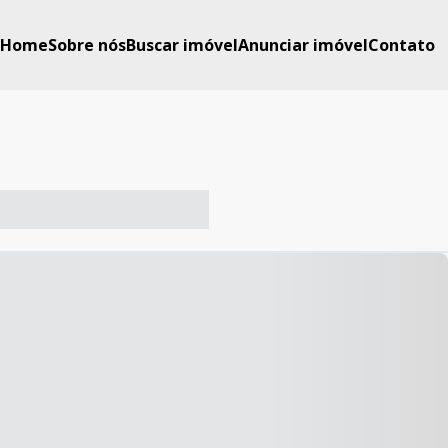
Home
Sobre nós
Buscar imóvel
Anunciar imóvel
Contato
-- ----- ----- --- ------