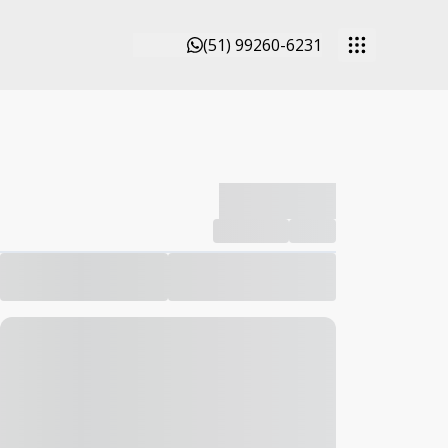
(51) 99260-6231
-------------
Compartilhar
Favorito