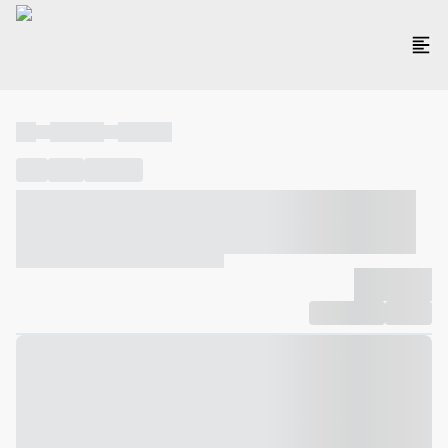
----
----- -----
----- -----
----
-----
---- ------
----- ----- -- ------ ---- ---- -- ----- ----- -----
--- ------
----- ----- -- ------ ----- ----- -- ------
-------------
Compartilhar
Favorito