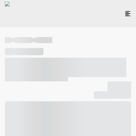
----
----- -----
----- -----
----
-----
---- ------
----- ----- -- ------ ---- ---- -- ----- ----- -----
--- ------
----- ----- -- ------ ----- ----- -- ------
-------------
Compartilhar
Favorito