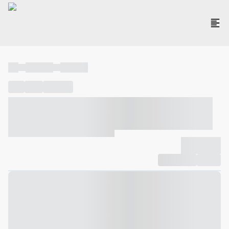
----
----- -----
----- -----
----
-----
---- ------
----- ----- -- ------ ---- ---- -- ----- ----- -----
--- ------
----- ----- -- ------ ----- ----- -- ------
-------------
Compartilhar
Favorito