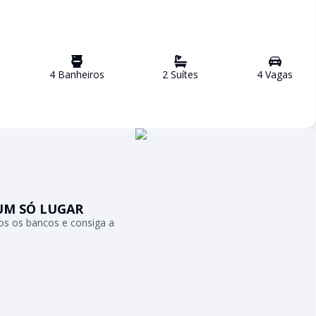
4
Banheiro
s
2
Suíte
s
4
Vaga
s
UM SÓ LUGAR
s os bancos e consiga a