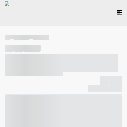
----
----- -----
----- -----
----
-----
---- ------
----- ----- -- ------ ---- ---- -- ----- ----- -----
--- ------
----- ----- -- ------ ----- ----- -- ------
-------------
Compartilhar
Favorito