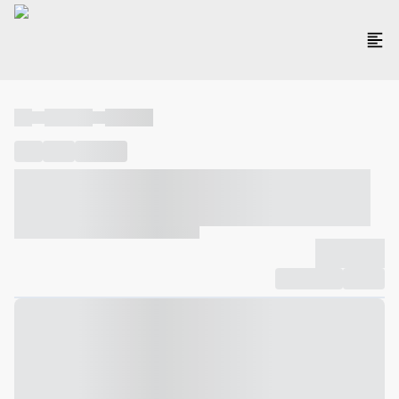
----
----- -----
----- -----
----
-----
---- ------
----- ----- -- ------ ---- ---- -- ----- ----- -----
--- ------
----- ----- -- ------ ----- ----- -- ------
-------------
Compartilhar
Favorito