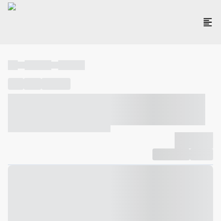
----
----- -----
----- -----
----
-----
---- ------
----- ----- -- ------ ---- ---- -- ----- ----- -----
--- ------
----- ----- -- ------ ----- ----- -- ------
-------------
Compartilhar
Favorito