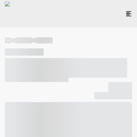
----
----- -----
----- -----
----
-----
---- ------
----- ----- -- ------ ---- ---- -- ----- ----- -----
--- ------
----- ----- -- ------ ----- ----- -- ------
-------------
Compartilhar
Favorito