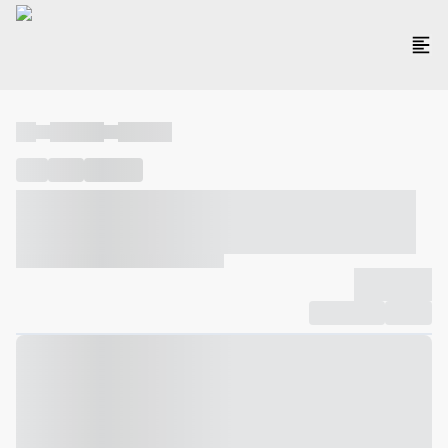
----
----- -----
----- -----
----
-----
---- ------
----- ----- -- ------ ---- ---- -- ----- ----- -----
--- ------
----- ----- -- ------ ----- ----- -- ------
-------------
Compartilhar
Favorito