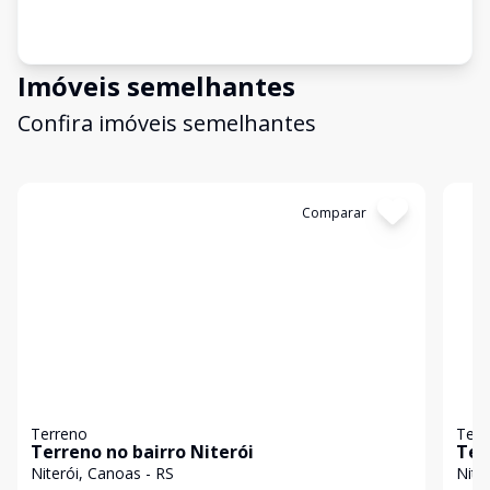
Imóveis semelhantes
Confira imóveis semelhantes
Cód:
19326
Comparar
Có
Terreno
Terr
Terreno no bairro Niterói
Ter
Niterói, Canoas - RS
Nite