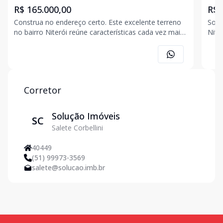
R$ 165.000,00
R$ 
Construa no endereço certo. Este excelente terreno
Solu
no bairro Niterói reúne características cada vez mais
Nite
valorizadas por quem busca segurança para construir
crec
e investir. Localizado em rua asfaltada, em uma
comé
região consolidada e com ótimo padrão residencial
ater
ago
Corretor
Solução Imóveis
SC
Salete Corbellini
40449
(51) 99973-3569
salete@solucao.imb.br