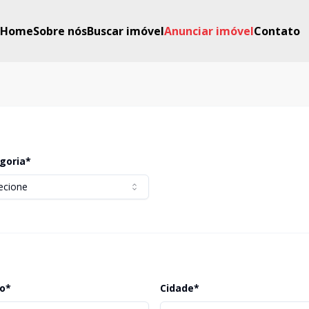
Home
Sobre nós
Buscar imóvel
Anunciar imóvel
Contato
goria*
ecione
ro*
Cidade*