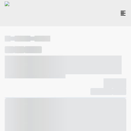
----
----- -----
----- -----
----
-----
---- ------
----- ----- -- ------ ---- ---- -- ----- ----- -----
--- ------
----- ----- -- ------ ----- ----- -- ------
-------------
Compartilhar
Favorito