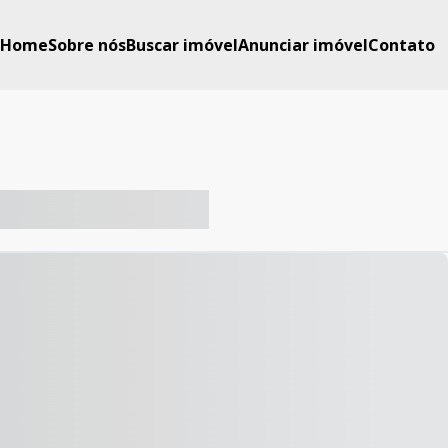
Home
Sobre nós
Buscar imóvel
Anunciar imóvel
Contato
-- ----- ----- --- ------