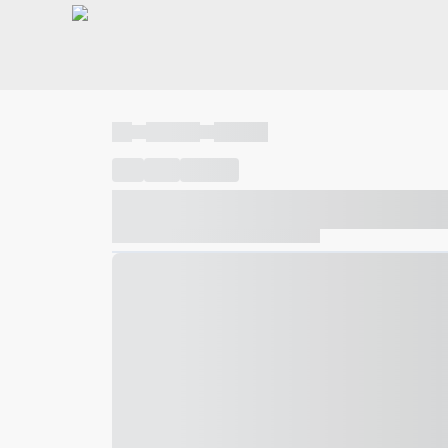
----
----- -----
----- -----
----
-----
---- ------
----- ----- -- ------ ---- ---- -- ---
----- ----- -- ------ ----- ----- -- ------