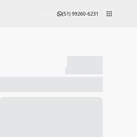
(51) 99260-6231
-------------
Compartilhar
Favorito