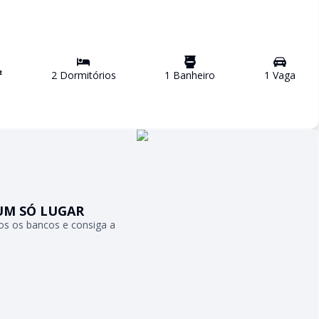
²
2
Dormitório
s
1
Banheiro
1
Vaga
UM SÓ LUGAR
s os bancos e consiga a