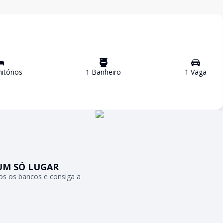
tório
s
1
Banheiro
1
Vaga
UM SÓ LUGAR
s os bancos e consiga a