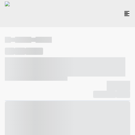
----
----- -----
----- -----
----
-----
---- ------
----- ----- -- ------ ---- ---- -- ----- ----- -----
--- ------
----- ----- -- ------ ----- ----- -- ------
-------------
Compartilhar
Favorito