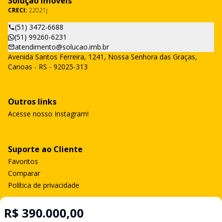
Solução Imóveis
CRECI:
22021j
(51) 3472-6688
(51) 99260-6231
atendimento@solucao.imb.br
Avenida Santos Ferreira, 1241, Nossa Senhora das Graças,
Canoas - RS - 92025-313
Outros links
Acesse nosso Instagram!
Suporte ao Cliente
Favoritos
Comparar
Política de privacidade
R$ 390.000,00