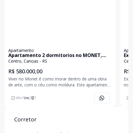
Apartamento
Apa
Apartamento 2 dormitorios no MONET,
Exc
centro Canoas
chu
Centro, Canoas - RS
Cent
R$ 580.000,00
R$ 
Viver no Monet é como morar dentro de uma obra
Exce
de arte, com o céu como moldura. Este apartamento
no C
no 7º andar, com 48m² e posição solar norte,
315 
entrega exatamente aquilo que todo mundo procura:
cont
48
m²
2
1
4
luz natural abundante, ambientes acolhedores e uma
com 
planta inte
cobe
Corretor