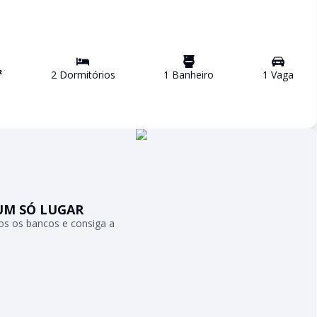
²
2
Dormitório
s
1
Banheiro
1
Vaga
UM SÓ LUGAR
s os bancos e consiga a