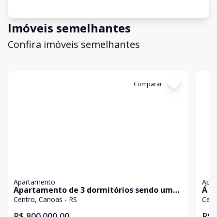
Imóveis semelhantes
Confira imóveis semelhantes
Cód:
19359
Comparar
Có
Apartamento
Apa
Apartamento de 3 dormitórios sendo uma
Á v
suíte master no centro de Canoas
uma
Centro, Canoas - RS
Cent
R$ 800.000,00
R$ 