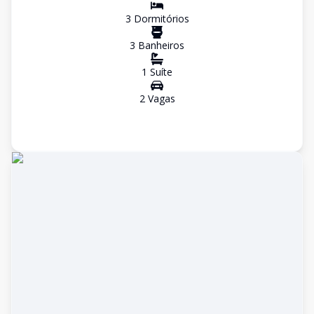
3
Dormitório
s
3
Banheiro
s
1
Suíte
2
Vaga
s