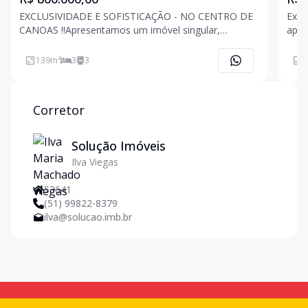
EXCLUSIVIDADE E SOFISTICAÇÃO - NO CENTRO DE
Exce
CANOAS !!Apresentamos um imóvel singular,
apartam
projetado para quem valoriza conforto, sofisticação
suít
e localização privilegiada. Situado no coração de
de j
139
m²
3
3
1
Canoas, este apartamento oferece fácil acesso a
sepa
shopping centers, c
imóv
Corretor
Solução Imóveis
Ilva Viegas
53641
(51) 99822-8379
ilva@solucao.imb.br