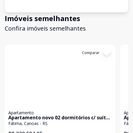
Imóveis semelhantes
Confira imóveis semelhantes
Cód:
18956
Comparar
Có
Apartamento
Apa
Apartamento novo 02 dormitórios c/ suíte
Apa
- Canoas/RS.
Por
Fátima, Canoas - RS
Fáti