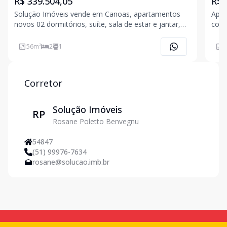
R$ 339.504,05
R$ 
Solução Imóveis vende em Canoas, apartamentos
Apar
novos 02 dormitórios, suíte, sala de estar e jantar,
com 
cozinha integrada à sala, banheiro social, área de
Próx
serviço, 01 vaga de garagem. Edifício torre única,
apar
56
m²
2
1
5
mais privativo em função do número de unidades,
mode
elev
inte
Corretor
Solução Imóveis
RP
Rosane Poletto Benvegnu
54847
(51) 99976-7634
rosane@solucao.imb.br