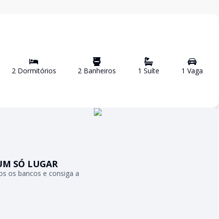
2
Dormitório
s
2
Banheiro
s
1
Suíte
1
Vaga
UM SÓ LUGAR
s os bancos e consiga a