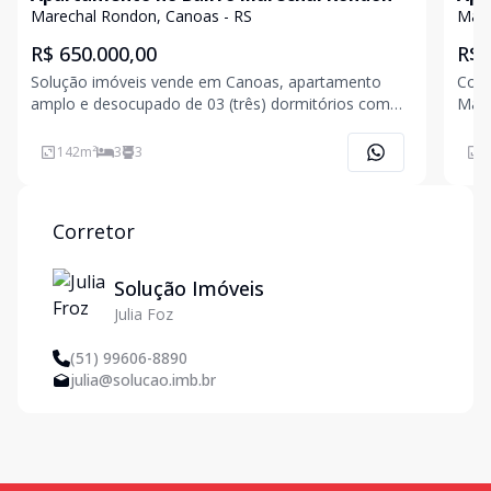
inf
Marechal Rondon, Canoas - RS
Mare
bai
R$ 650.000,00
R$ 
Solução imóveis vende em Canoas, apartamento
Conf
amplo e desocupado de 03 (três) dormitórios com
Marechal Ron
suíte e dependência de empregada, cozinha ,
belí
lavanderia separada, churrasqueira, sala de estar e
1 (u
142
m²
3
3
7
jantar, lavabo, duas sacadas e garagem coberta para
pens
um veículo.Pré
Corretor
Solução Imóveis
Julia Foz
(51) 99606-8890
julia@solucao.imb.br