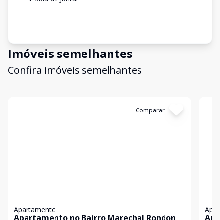
Imóveis semelhantes
Confira imóveis semelhantes
Cód:
19523
Comparar
Có
Apartamento
Apa
Apartamento no Bairro Marechal Rondon
Apa