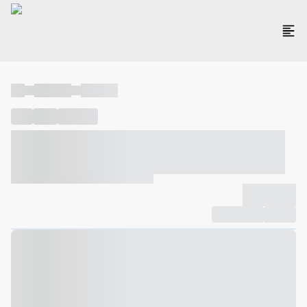
----
----- -----
----- -----
----
-----
---- ------
----- ----- -- ------ ---- ---- -- ----- ----- -----
--- ------
----- ----- -- ------ ----- ----- -- ------
-------------
Compartilhar
Favorito