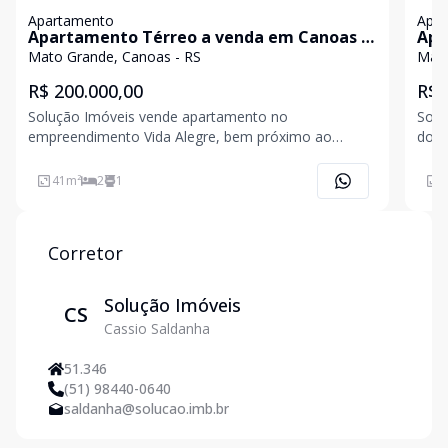
Apartamento
Apa
Apartamento Térreo a venda em Canoas -
Apa
Vida Alegre
Mat
Mato Grande, Canoas - RS
Mato
R$ 200.000,00
R$ 
Solução Imóveis vende apartamento no
Solu
empreendimento Vida Alegre, bem próximo ao
dormitório
centro de Canoas. Com 41,19 m² de área privativa,
banh
ele possui 2 dormitórios, cozinha planejada e
Stoc
41
m²
2
1
4
banheiro , ideal para sua família. A unidade conta
farm
com 1 vaga de garagem e está
Cano
Corretor
Solução Imóveis
CS
Cassio Saldanha
51.346
(51) 98440-0640
saldanha@solucao.imb.br