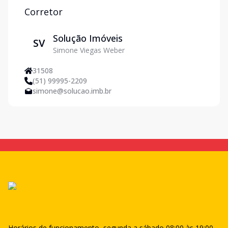
Corretor
Solução Imóveis
SV
Simone Viegas Weber
31508
(51) 99995-2209
simone@solucao.imb.br
Horários de funcionamento, segunda a sábado 08:00 às 19:00