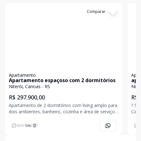
Cód:
19801
Comparar
Có
Apartamento
Apa
Apartamento espaçoso com 2 dormitórios
apart
Oes
Niterói, Canoas - RS
Nite
R$ 297.900,00
R$ 
Apartamento de 2 dormitórios com living amplo para
? Se
dois ambientes, banheiro, cozinha e área de serviço,
Canoas! No coração do bai
além de 1 vaga de garagem coberta, em um imóvel
Graç
de 62,73 m² pensado para conforto e praticidade.
difer
62
m²
2
1
6
Situado em um bairro arborizado, tranquilo e com
comér