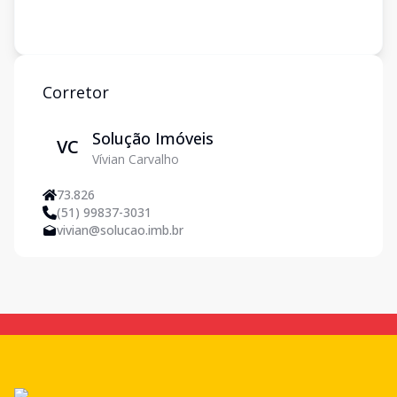
Corretor
Solução Imóveis
VC
Vívian Carvalho
73.826
(51) 99837-3031
vivian@solucao.imb.br