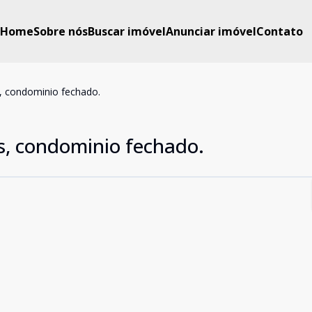
Home
Sobre nós
Buscar imóvel
Anunciar imóvel
Contato
, condominio fechado.
s, condominio fechado.