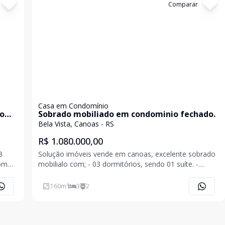
Cód:
20318
Comparar
Casa em Condomínio
to
Sobrado mobiliado em condominio fechado.
Bela Vista, Canoas - RS
R$ 1.080.000,00
3
Solução imóveis vende em canoas, excelente sobrado
com
mobilialo com; - 03 dormitórios, sendo 01 suíte. -
mpla
160,23 ² de área privativa; - 02 vagas de garagem; -
os
Sótão. - Lavabo; - Lavanderia separada; - Sala de estar
160
m²
3
2
o
e jantar integradas; - Espaço de