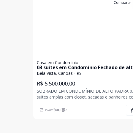
Cód:
18740
Comparar
Casa em Condomínio
03 suites em Condomínio Fechado de al
padrão.
Bela Vista, Canoas - RS
R$ 5.500.000,00
SOBRADO EM CONDOMÍNIO DE ALTO PADRÃ 0
suítes amplas com closet, sacadas e banheiros 
piso aquecido.A suíte master possui banheira e a
sacada para desfrutar do pôr do sol!Os Dormitóri
354
m²
3
2
possuem piso com carpete e sistema de aspiraçã
central, possi