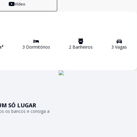
Vídeo
m²
3
Dormitório
s
2
Banheiro
s
3
Vaga
s
UM SÓ LUGAR
s os bancos e consiga a