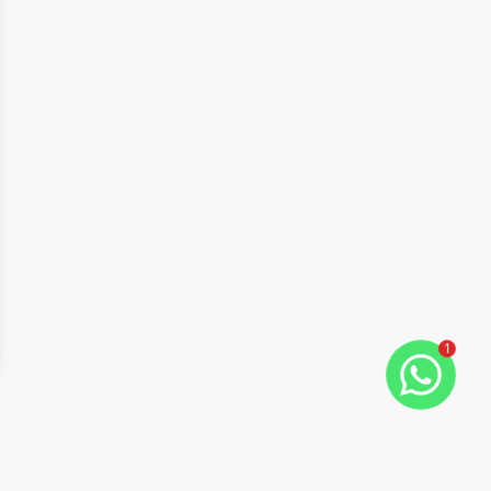
1
ide
t slide