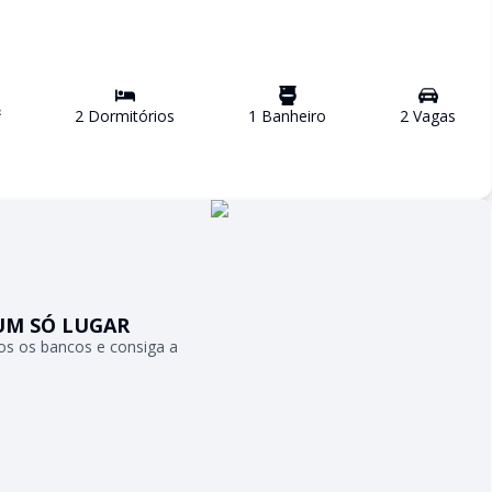
²
2
Dormitório
s
1
Banheiro
2
Vaga
s
UM SÓ LUGAR
s os bancos e consiga a