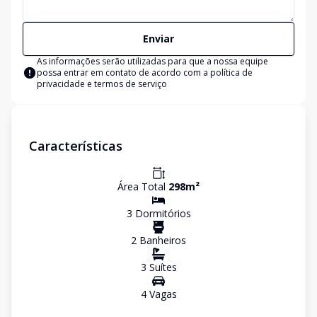
Enviar
As informações serão utilizadas para que a nossa equipe
possa entrar em contato de acordo com a
política de
privacidade e termos de serviço
Características
Área Total
298
m²
3
Dormitório
s
2
Banheiro
s
3
Suíte
s
4
Vaga
s