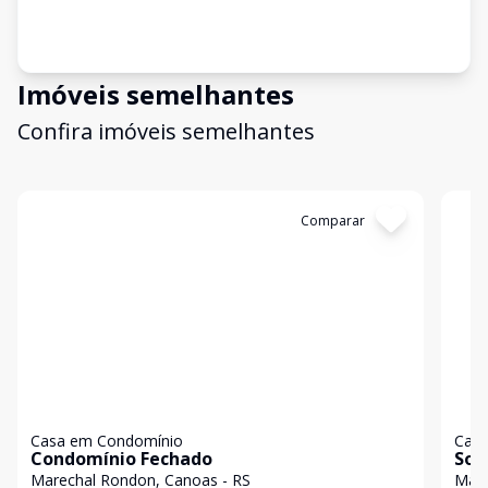
Imóveis semelhantes
Confira imóveis semelhantes
Cód:
18967
Comparar
Có
Casa em Condomínio
Casa
Condomínio Fechado
Sob
pad
Marechal Rondon, Canoas - RS
Mare