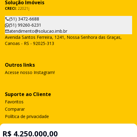
Solução Imóveis
CRECI:
22021j
(51) 3472-6688
(51) 99260-6231
atendimento@solucao.imb.br
Avenida Santos Ferreira, 1241, Nossa Senhora das Graças,
Canoas - RS - 92025-313
Outros links
Acesse nosso Instagram!
Suporte ao Cliente
Favoritos
Comparar
Política de privacidade
R$ 4.250.000,00