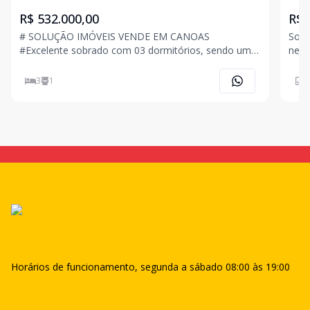
R$ 532.000,00
R$ 
# SOLUÇÃO IMÓVEIS VENDE EM CANOAS
Solu
#Excelente sobrado com 03 dormitórios, sendo um
neoc
deles localizado no primeiro pavimento e dois no
móve
segundo pavimento, com uma suíte americana. O
03 s
3
1
5
imóvel está situado em um condomínio fechado,
hidr
proporcionando segurança e tranq
inte
Horários de funcionamento, segunda a sábado 08:00 às 19:00