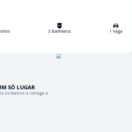
ório
s
3
Banheiro
s
1
Vaga
UM SÓ LUGAR
s os bancos e consiga a