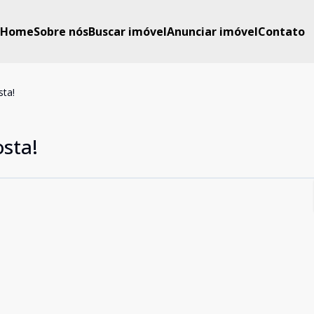
Home
Sobre nós
Buscar imóvel
Anunciar imóvel
Contato
sta!
osta!