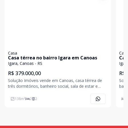
Casa
Cas
Casa térrea no bairro Igara em Canoas
Cas
Igara, Canoas - RS
Igar
R$ 379.000,00
R$ 
Solução Imóveis vende em Canoas, casa térrea de
Solu
três dormitórios, banheiro social, sala de estar e
bairro I
jantar, cozinha, área de serviço, churrasqueira, vaga
casa
de garagem para dois carros e ótimo espaço de
prat
138
m²
2
2
2
pátio. Nos fundos lavanderia e depósito. Localizada
apro
no
clos