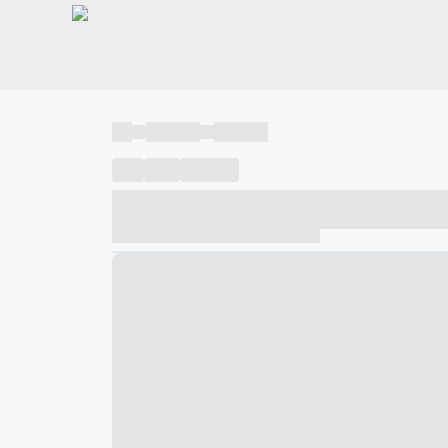
----
----- -----
----- -----
----
-----
---- ------
----- ----- -- ------ ---- ---- -- ---
----- ----- -- ------ ----- ----- -- ------