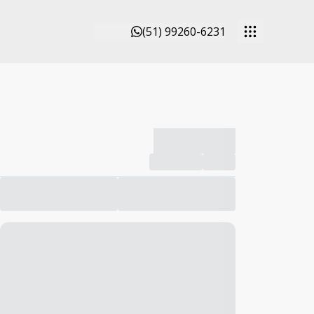
(51) 99260-6231
-------------
Compartilhar
Favorito