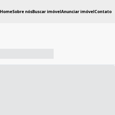
Home
Sobre nós
Buscar imóvel
Anunciar imóvel
Contato
-- ----- ----- --- ------