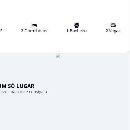
²
2
Dormitório
s
1
Banheiro
2
Vaga
s
UM SÓ LUGAR
s os bancos e consiga a