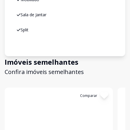
Sala de Jantar
Split
Imóveis semelhantes
Confira imóveis semelhantes
Cód:
19931
Comparar
Có