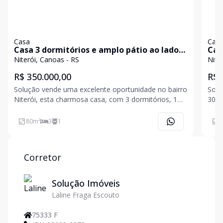
Casa
Cas
Casa 3 dormitórios e amplo pátio ao lado
Cas
de Porto Alegre
Niterói, Canoas - RS
Nite
R$ 350.000,00
R$ 
Solução vende uma excelente oportunidade no bairro
Solu
Niterói, esta charmosa casa, com 3 dormitórios, 1
300m
banheiro social e amplo pátio, com garagem coberta.
dorm
É ideal para quem busca o aconchego de uma casa
área
80
m²
3
1
8
na cidade com um baita pátio. O terreno é plano, f
comé
Se e
Corretor
Solução Imóveis
Laline Fraga Escouto
75333 F