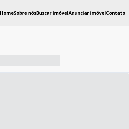
Home
Sobre nós
Buscar imóvel
Anunciar imóvel
Contato
-- ----- ----- --- ------