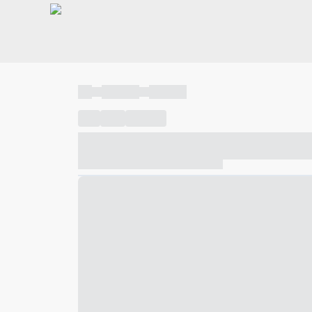
----
----- -----
----- -----
----
-----
---- ------
----- ----- -- ------ ---- ---- -- ---
----- ----- -- ------ ----- ----- -- ------