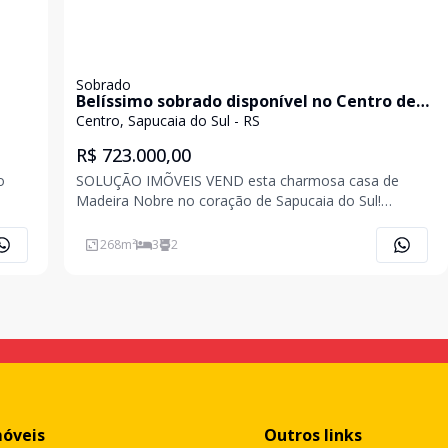
Sobrado
Belíssimo sobrado disponível no Centro de
Sapucaia do Sul, RS
Centro, Sapucaia do Sul - RS
R$ 723.000,00
o
SOLUÇÃO IMÕVEIS VEND esta charmosa casa de
Madeira Nobre no coração de Sapucaia do Sul!
ro
Localizada em uma das melhores regiões da cidade,
a de
esta residência única combina conforto, espaço e
268
m²
3
2
s
estilo, tudo em um terreno generoso de 468,35 m²,
com 268,91m² de á
móveis
Outros links