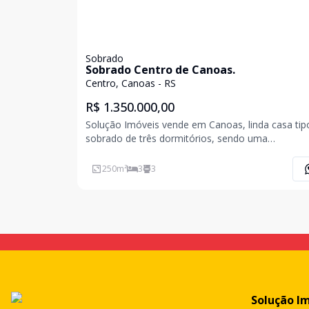
Sobrado
Sobrado Centro de Canoas.
Centro, Canoas - RS
R$ 1.350.000,00
Solução Imóveis vende em Canoas, linda casa tip
sobrado de três dormitórios, sendo uma
suíte, banheira de hidromassagem, closet, banhei
social, sala de estar e jantar, lavabo, cozinha, áre
250
m²
3
3
serviço, lareira na sala, sacada na suíte e num do
dormitó
Solução I