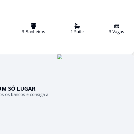
3
Banheiro
s
1
Suíte
3
Vaga
s
UM SÓ LUGAR
s os bancos e consiga a