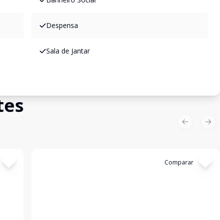
Despensa
Sala de Jantar
tes
Previous sl
Nex
Cód:
20377
Comparar