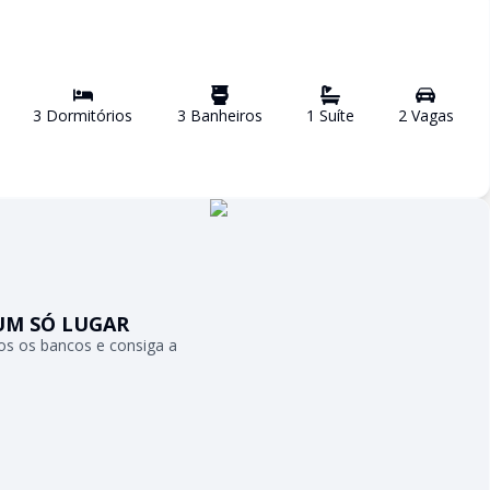
3
Dormitório
s
3
Banheiro
s
1
Suíte
2
Vaga
s
UM SÓ LUGAR
s os bancos e consiga a