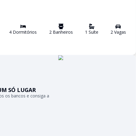
4
Dormitório
s
2
Banheiro
s
1
Suíte
2
Vaga
s
UM SÓ LUGAR
s os bancos e consiga a