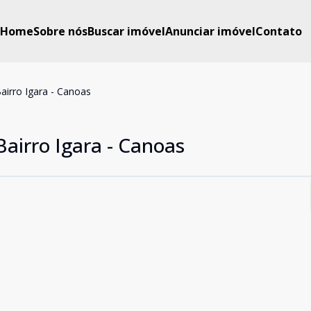
Home
Sobre nós
Buscar imóvel
Anunciar imóvel
Contato
airro Igara - Canoas
Bairro Igara - Canoas