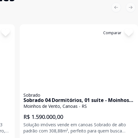
Previous sl
Nex
Cód:
20245
Comparar
Sobrado
Sobrado 04 Dormitórios, 01 suíte - Moinhos
de Vento - Canoas/RS.
Moinhos de Vento, Canoas - RS
R$ 1.590.000,00
03
Solução imóveis vende em canoas Sobrado de alto
ro,
padrão com 308,88m², perfeito para quem busca
ozinha
conforto e sofisticação. Conta com 04 dormitórios