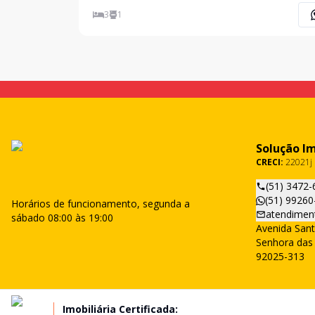
planejada, amplo living c/ 02 ambientes, área de
3
1
serviços, quiosque c/ churrasqueira, garagem p/ 0
Solução I
CRECI:
22021j
(51) 3472-
(51) 99260
Horários de funcionamento, segunda a
atendimen
sábado 08:00 às 19:00
Avenida Sant
Senhora das 
92025-313
Imobiliária Certificada: