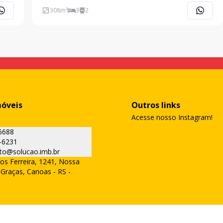
amplos, sendo uma suíte master e duas suítes
308
m²
3
2
americanas com terraço. Áreas integradas em conceito
aberto, send
móveis
Outros links
Acesse nosso Instagram!
6688
-6231
to@solucao.imb.br
os Ferreira, 1241, Nossa
Graças, Canoas - RS -