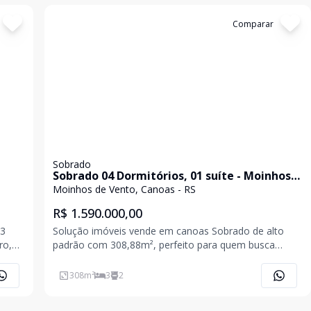
Cód:
20245
Comparar
Sobrado
Sobrado 04 Dormitórios, 01 suíte - Moinhos
de Vento - Canoas/RS.
Moinhos de Vento, Canoas - RS
R$ 1.590.000,00
03
Solução imóveis vende em canoas Sobrado de alto
ro,
padrão com 308,88m², perfeito para quem busca
ozinha
conforto e sofisticação. Conta com 04 dormitórios
amplos, sendo uma suíte master e duas suítes
308
m²
3
2
americanas com terraço. Áreas integradas em conceito
aberto, send