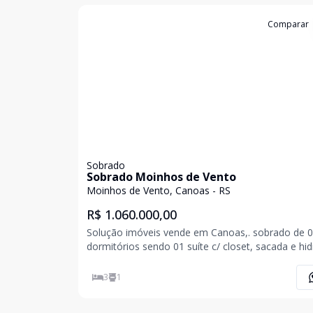
Cód:
19111
Comparar
Sobrado
Sobrado Moinhos de Vento
Moinhos de Vento, Canoas - RS
R$ 1.060.000,00
Solução imóveis vende em Canoas,. sobrado de 
dormitórios sendo 01 suíte c/ closet, sacada e hid
um outro com terraço, banheiro social, lavabo, c
planejada, amplo living c/ 02 ambientes, área de
3
1
serviços, quiosque c/ churrasqueira, garagem p/ 0