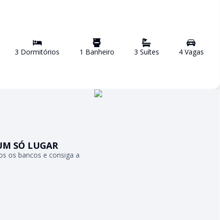
3
Dormitório
s
1
Banheiro
3
Suíte
s
4
Vaga
s
UM SÓ LUGAR
s os bancos e consiga a