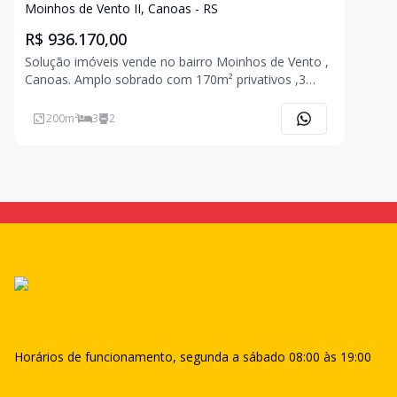
Moinhos de Vento II, Canoas - RS
R$ 936.170,00
Solução imóveis vende no bairro Moinhos de Vento ,
Canoas. Amplo sobrado com 170m² privativos ,3
dormitórios, ar split em todos os quartos, água
quente, piso cerâmico uma suíte com hidro , lareira e
200
m²
3
2
piscina com aquecimento solar, quiosque com
churrasqueir
Horários de funcionamento, segunda a sábado 08:00 às 19:00