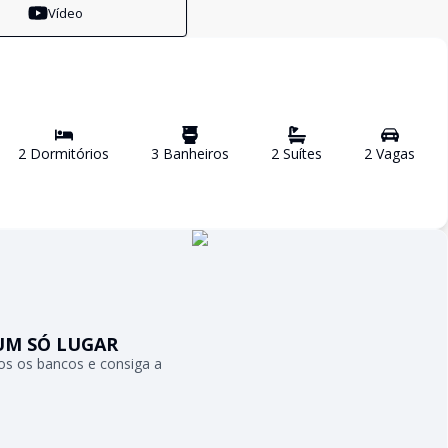
Vídeo
2
Dormitório
s
3
Banheiro
s
2
Suíte
s
2
Vaga
s
UM SÓ LUGAR
s os bancos e consiga a