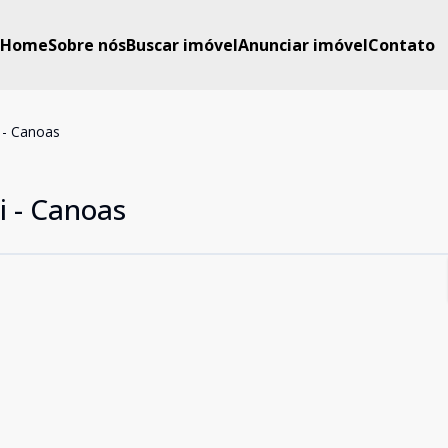
Home
Sobre nós
Buscar imóvel
Anunciar imóvel
Contato
i - Canoas
i - Canoas