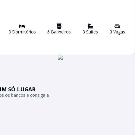
3
Dormitório
s
6
Banheiro
s
3
Suíte
s
3
Vaga
s
UM SÓ LUGAR
s os bancos e consiga a