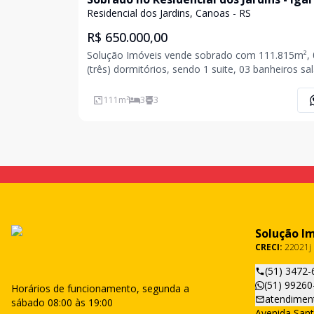
Residencial dos Jardins, Canoas - RS
R$ 650.000,00
Solução Imóveis vende sobrado com 111.815m², 
(três) dormitórios, sendo 1 suite, 03 banheiros sala de
estar, jantar, churrasqueira, lavanderia com piso
laminado em toda a extensão e cerâmico na área
111
m²
3
3
churrasqueira e lavanderia com orientação solar 
Solução I
CRECI:
22021j
(51) 3472-
(51) 99260
Horários de funcionamento, segunda a
atendimen
sábado 08:00 às 19:00
Avenida Sant