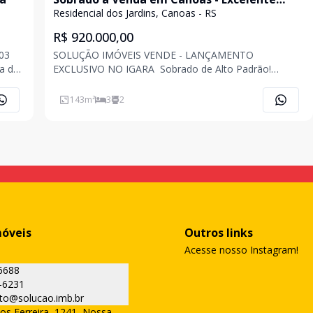
Oportunidade!
Residencial dos Jardins, Canoas - RS
R$ 920.000,00
03
SOLUÇÃO IMÓVEIS VENDE - LANÇAMENTO
EXCLUSIVO NO IGARA  Sobrado de Alto Padrão!
Projetados para quem busca sofisticação, conforto e
 da
tecnologia! Destaques do imóvel: Persianas
143
m²
3
2
No
automatizadas Espera para água quente Espera para
energia fotovoltaica Duas vaga
móveis
Outros links
Acesse nosso Instagram!
6688
-6231
to@solucao.imb.br
os Ferreira, 1241, Nossa