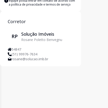
equipe possa entrar em contato de acordo com
a
política de privacidade e termos de serviço
Corretor
Solução Imóveis
RP
Rosane Poletto Benvegnu
54847
(51) 99976-7634
rosane@solucao.imb.br