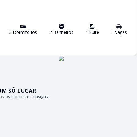
3
Dormitório
s
2
Banheiro
s
1
Suíte
2
Vaga
s
UM SÓ LUGAR
s os bancos e consiga a