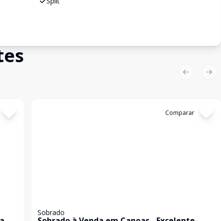
Split
tes
Previous sl
Nex
Cód:
19524
Comparar
Sobrado
ra
Sobrado à Venda em Canoas - Excelente