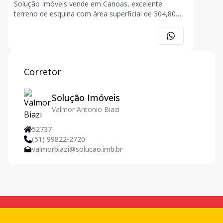
Solução Imóveis vende em Canoas, excelente
terreno de esquina com área superficial de 304,80m²,
medindo 12,00m x 25,40m, localizado em bairro
nobre, em avenida com possibilidade de
aproveitamento comercial, próximo ao Canoas Park
Shopping e Parque Getúlio
Corretor
Solução Imóveis
Valmor Antonio Biazi
52737
(51) 99822-2720
valmorbiazi@solucao.imb.br