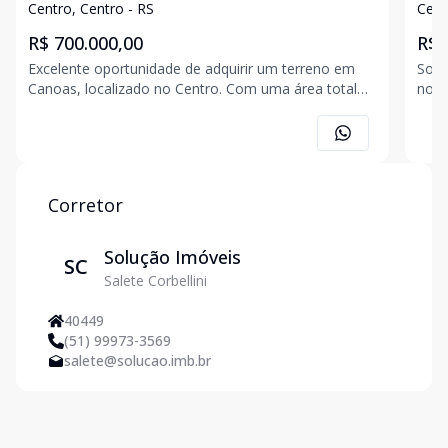
Centro, Centro - RS
Cent
R$ 700.000,00
R$ 
Excelente oportunidade de adquirir um terreno em
Solu
Canoas, localizado no Centro. Com uma área total
no l
de 417,3 m², este lote é ideal para a construção do
dime
seu projeto dos sonhos. Aproveite essa chance de
vias
investir em uma localização estratégica na cidade!
ilum
dist
Corretor
Solução Imóveis
SC
Salete Corbellini
40449
(51) 99973-3569
salete@solucao.imb.br