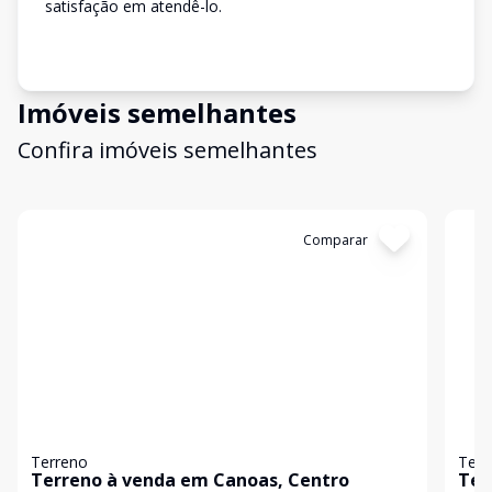
satisfação em atendê-lo.
Imóveis semelhantes
Confira imóveis semelhantes
Cód:
20489
Comparar
Có
Terreno
Terr
Terreno à venda em Canoas, Centro
Ter