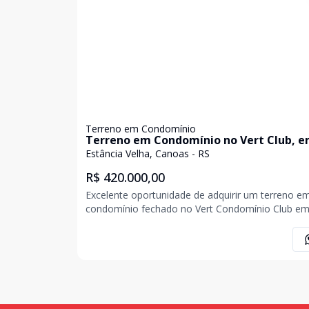
Terreno em Condomínio
Terreno em Condomínio no Vert Club, 
Canoas
Estância Velha, Canoas - RS
R$ 420.000,00
Excelente oportunidade de adquirir um terreno e
condomínio fechado no Vert Condomínio Club e
Canoas. Com uma área total de 292,07 m², este
espaço of