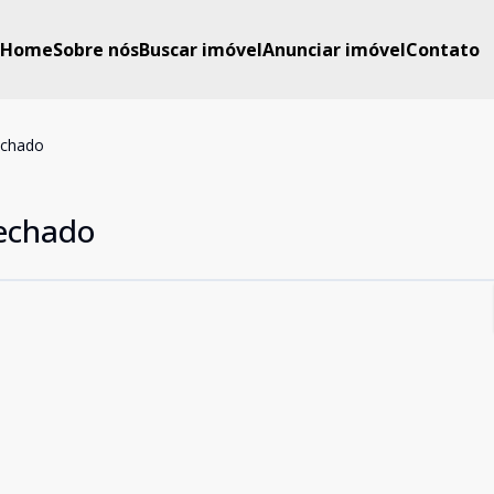
Home
Sobre nós
Buscar imóvel
Anunciar imóvel
Contato
echado
echado